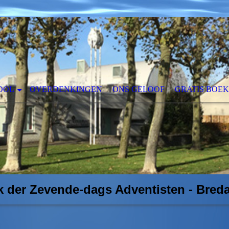
OOL
OVERDENKINGEN
ONS GELOOF
GRATIS BOEK
k der Zevende-dags Adventisten - Breda