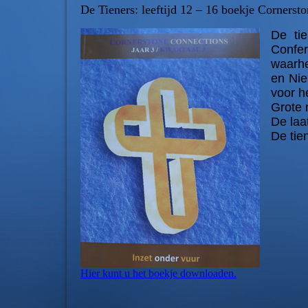
De
Tieners: leeftijd 12 – 16 boekje Cornerst
De ti
Confer
waarhe
en Nie
voor h
Grote 
De laa
De tie
Hier kunt u het boekje downloaden.