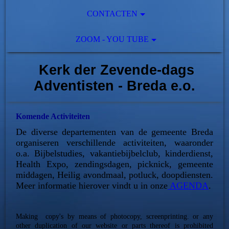
CONTACTEN
ZOOM - YOU TUBE
Kerk der Zevende-dags
Adventisten - Breda e.o.
Komende Activiteiten
De diverse departementen van de gemeente Breda
organiseren verschillende activiteiten, waaronder
o.a. Bijbelstudies, vakantiebijbelclub, kinderdienst,
Health Expo, zendingsdagen, picknick, gemeente
middagen, Heilig avondmaal, potluck, doopdiensten.
Meer informatie hierover vindt u in onze
AGENDA
.
Making copy's by means of photocopy, screenprinting. or any
other duplication of our website or parts thereof is prohibited