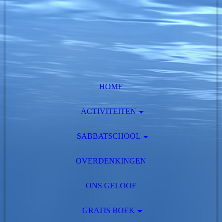
HOME
ACTIVITEITEN
SABBATSCHOOL
OVERDENKINGEN
ONS GELOOF
GRATIS BOEK