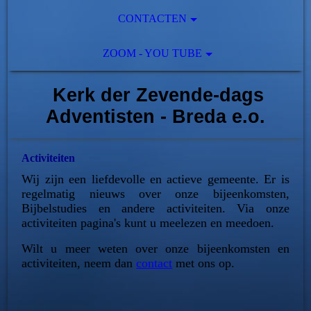
CONTACTEN
ZOOM - YOU TUBE
Kerk der Zevende-dags
Adventisten - Breda e.o.
Activiteiten
Wij zijn een liefdevolle en actieve gemeente. Er is
regelmatig nieuws over onze bijeenkomsten,
Bijbelstudies en andere activiteiten. Via onze
activiteiten pagina's kunt u meelezen en meedoen.
Wilt u meer weten over onze bijeenkomsten en
activiteiten, neem dan
contact
met ons op.