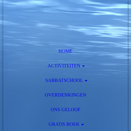
HOME
ACTIVITEITEN
SABBATSCHOOL
OVERDENKINGEN
ONS GELOOF
GRATIS BOEK