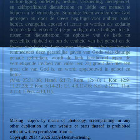
verkondiging, onderwijs, bestuur, verzoening, medegevoel,
en zelfopofferend dienstbetoon en liefde om mensen te
helpen en te bemoedigen. Sommige leden worden door God
geroepen en door de Geest begiftigd voor ambten zoals
herder, evangelist, apostel of leraar en worden als zodanig
door de kerk erkend. Zij zijn nodig om de heiligen toe te
rusten tot dienstbetoon, tot opbouw van de kerk tot
geestelijke rijpheid en om de eenheid van het geloof en de
kennis van God te bevorderen. Wanneer leden als trouwe
rentmeesters deze geestelijke gaven van Gods veel-kleurige
genade gebruiken, wordt de kerk beschermd tegen de
vernietigende invloed van valse leer. Zij groeit dan met een
groei die van God is, en wordt opgebouwd in geloof en
liefde.
(Mat. 25:31-36; Hand. 6:1-7; Rom. 12:4-8; 1 Kor. 12:9-
11,27,28; 2 Kor. 5:14-21; Ef. 4:8,11-16; Kol. 2:19; 1 Tim.
2:1-3; 1 Petr. 4:10,11).
Making copy's by means of photocopy, screenprinting. or any
other duplication of our website or parts thereof is prohibited
without written permission from us.
Copyright 2014 / 2026 ZDA-Dienstverlening.