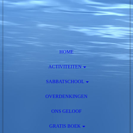
HOME
ACTIVITEITEN
SABBATSCHOOL
OVERDENKINGEN
ONS GELOOF
GRATIS BOEK